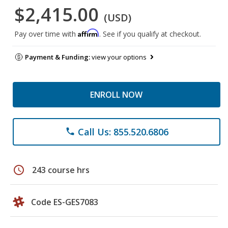
$2,415.00
(USD)
Affirm
Pay over time with
. See if you qualify at checkout.
Payment & Funding:
view your options
ENROLL NOW
Call Us: 855.520.6806
phone
schedule
243 course hrs
Code ES-GES7083