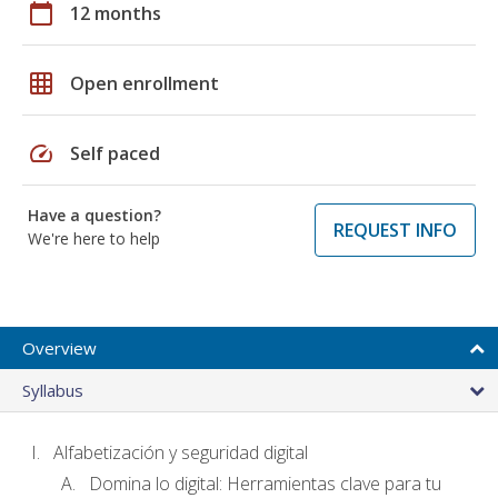
calendar_today
12 months
grid_on
Open enrollment
speed
Self paced
Have a question?
REQUEST INFO
We're here to help
Overview
Syllabus
Alfabetización y seguridad digital
Domina lo digital: Herramientas clave para tu