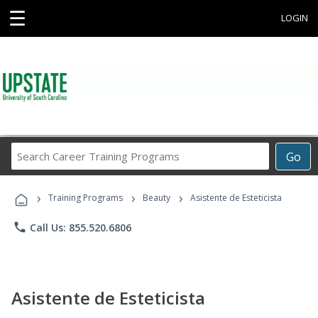
☰
LOGIN
Search
Go
Career
Training
›
›
›
Programs
Training Programs
Beauty
Asistente de Esteticista
phone
Call Us: 855.520.6806
Asistente de Esteticista