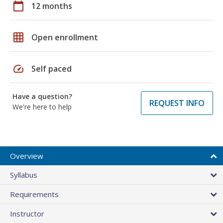
calendar_today
12 months
grid_on
Open enrollment
speed
Self paced
Have a question?
REQUEST INFO
We're here to help
Overview
Syllabus
Requirements
Instructor