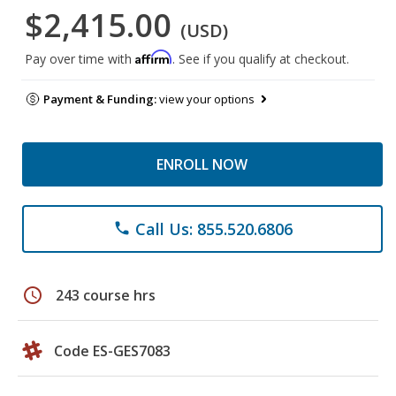
$2,415.00
(USD)
Affirm
Pay over time with
. See if you qualify at checkout.
Payment & Funding:
view your options
ENROLL NOW
Call Us: 855.520.6806
phone
schedule
243 course hrs
Code ES-GES7083