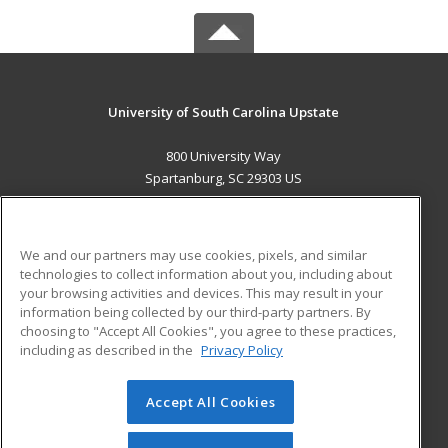
University of South Carolina Upstate
800 University Way
Spartanburg, SC 29303 US
MAIN CONTENT
Career Training
We and our partners may use cookies, pixels, and similar
technologies to collect information about you, including about
ADDITIONAL RESOURCES
your browsing activities and devices. This may result in your
information being collected by our third-party partners. By
Military
Student Blog
choosing to "Accept All Cookies", you agree to these practices,
Financial Assistance
including as described in the
Privacy Policy
Help
Accept All Cookies
© 2026 ed2go, a division of Cengage Learning. All rights
reserved. The material on this site cannot be reproduced or