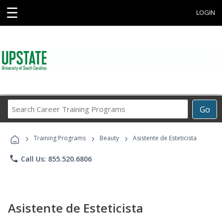
☰
LOGIN
Search
Go
Career
Training
›
›
›
Programs
Training Programs
Beauty
Asistente de Esteticista
phone
Call Us: 855.520.6806
Asistente de Esteticista