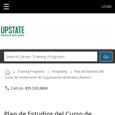
☰
LOGIN
Search
Go
Career
Training
›
›
›
Programs
Training Programs
Hospitality
Plan de Estudios del
Curso de Certificación de Organización de Bodas y Eventos
phone
Call Us: 855.520.6806
Plan de Estudios del Curso de