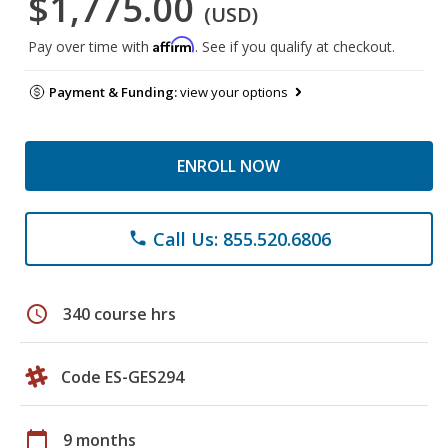
$1,775.00
(USD)
Affirm
Pay over time with
. See if you qualify at checkout.
Payment & Funding:
view your options
ENROLL NOW
Call Us: 855.520.6806
phone
schedule
340 course hrs
Code ES-GES294
calendar_today
9 months