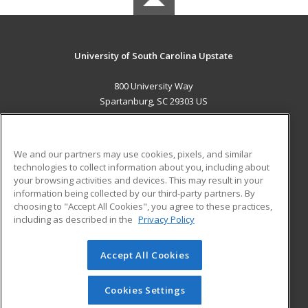
University of South Carolina Upstate
800 University Way
Spartanburg, SC 29303 US
MAIN CONTENT
Career Training
We and our partners may use cookies, pixels, and similar
technologies to collect information about you, including about
ADDITIONAL RESOURCES
your browsing activities and devices. This may result in your
information being collected by our third-party partners. By
Military
Student Blog
choosing to "Accept All Cookies", you agree to these practices,
Financial Assistance
including as described in the
Privacy Policy
Help
Accept All Cookies
© 2026 ed2go, a division of Cengage Learning. All rights
reserved. The material on this site cannot be reproduced or
redistributed unless you have obtained prior written
Cookies Settings
permission from Cengage Learning.
Privacy Policy