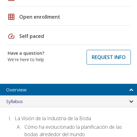
grid_on
Open enrollment
speed
Self paced
Have a question?
REQUEST INFO
We're here to help
Overview
Syllabus
La Visión de la Industria de la Boda
Cómo ha evolucionado la planificación de las
bodas alrededor del mundo