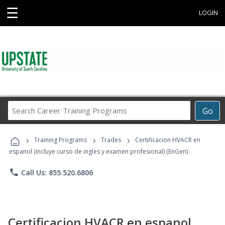
☰
LOGIN
Search
Go
Career
Training
›
›
›
Programs
Training Programs
Trades
Certificacion HVACR en
espanol (incluye curso de ingles y examen profesional) (EnGen)
phone
Call Us: 855.520.6806
Certificacion HVACR en espanol