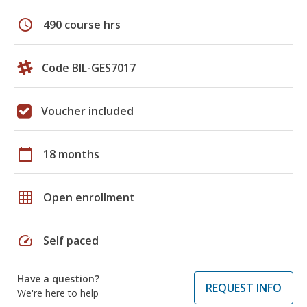
schedule
490 course hrs
Code BIL-GES7017
Voucher included
calendar_today
18 months
grid_on
Open enrollment
speed
Self paced
Have a question?
REQUEST INFO
We're here to help