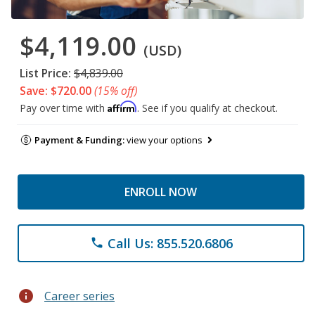
$4,119.00
(USD)
List Price:
$4,839.00
Save: $720.00
(15% off)
Affirm
Pay over time with
. See if you qualify at checkout.
Payment & Funding:
view your options
ENROLL NOW
Call Us: 855.520.6806
phone
info
Career series