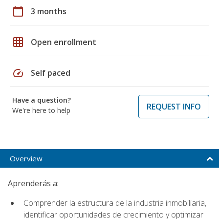
calendar_today
3 months
grid_on
Open enrollment
speed
Self paced
Have a question?
REQUEST INFO
We're here to help
Overview
Aprenderás a:
Comprender la estructura de la industria inmobiliaria,
identificar oportunidades de crecimiento y optimizar