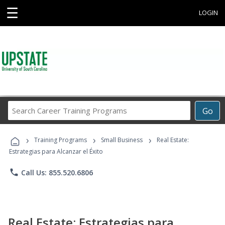
☰
LOGIN
Search
Go
Career
Training
›
›
›
Programs
Training Programs
Small Business
Real Estate:
Estrategias para Alcanzar el Éxito
phone
Call Us: 855.520.6806
Real Estate: Estrategias para