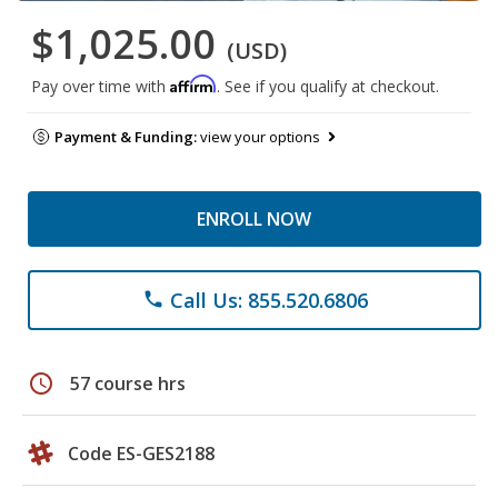
$1,025.00
(USD)
Affirm
Pay over time with
. See if you qualify at checkout.
Payment & Funding:
view your options
ENROLL NOW
Call Us: 855.520.6806
phone
schedule
57 course hrs
Code ES-GES2188