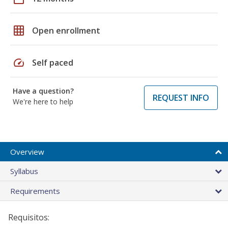
grid_on
Open enrollment
speed
Self paced
Have a question?
REQUEST INFO
We're here to help
Overview
Syllabus
Requirements
Requisitos: