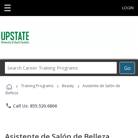
☰
LOGIN
Search
Go
Career
Training
›
›
›
Programs
Training Programs
Beauty
Asistente de Salón de
Belleza
phone
Call Us: 855.520.6806
Asistente de Salón de Belleza