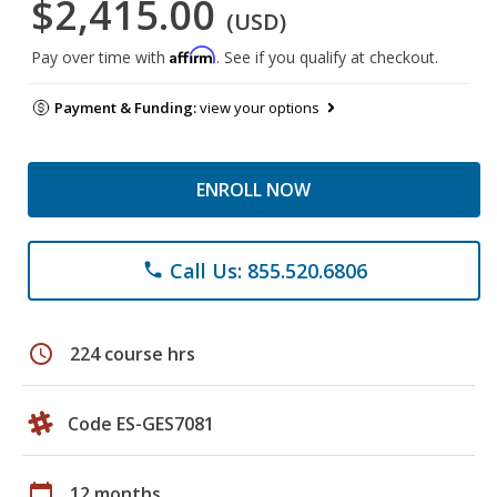
$2,415.00
(USD)
Affirm
Pay over time with
. See if you qualify at checkout.
Payment & Funding:
view your options
ENROLL NOW
Call Us: 855.520.6806
phone
schedule
224 course hrs
Code ES-GES7081
calendar_today
12 months